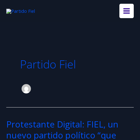
Ir
al
contenido
Partido Fiel
Protestante Digital: FIEL, un
Protestante
Digital:
nuevo partido político “que
FIEL,