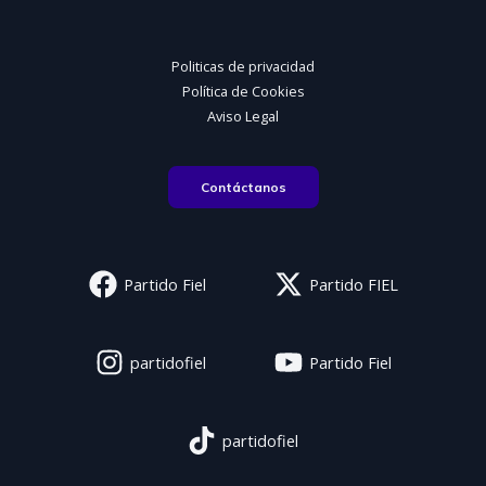
Politicas de privacidad
Política de Cookies
Aviso Legal
Contáctanos
Partido Fiel
Partido FIEL
partidofiel
Partido Fiel
partidofiel