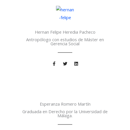
o
e
d
o
r
i
k
n
-
f
Hernan Felipe Heredia Pacheco
Antropólogo con estudios de Máster en
Gerencia Social
F
T
L
a
w
i
c
i
n
e
t
k
b
t
e
o
e
d
o
r
i
k
n
-
f
Esperanza Romero Martín
Graduada en Derecho por la Universidad de
Málaga.